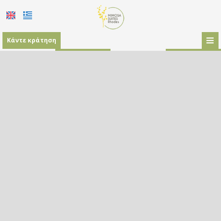
≡
Κάντε κράτηση
Ξενοδοχείο
Τοποθεσία
Διαμονή
Παροχές
Φωτογραφίες
Ζήτηση
Επικοινωνία